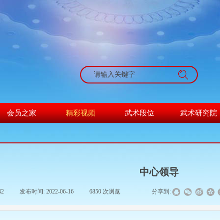
搜索
会员之家
精彩视频
武术段位
武术研究院
中心领导
42
|
发布时间:
2022-06-16
|
6850
次浏览
|
|
分享到: