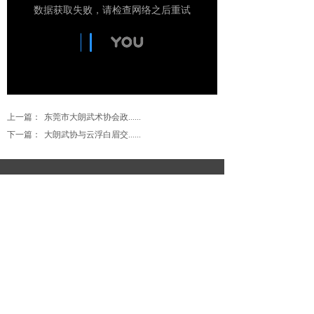
上一篇：
东莞市大朗武术协会政......
下一篇：
大朗武协与云浮白眉交......
暂无记录，请
先添加QQ客服